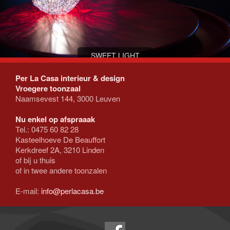
SWEET LIGHT
Sweet light is het lieve kleine broertje van Fils de Fer van
Per La Casa interieur & design
Catellani&Smith. Dit lampje brengt een hele verfijnde, zachte sfeer. Hij
Vroegere toonzaal
is te bedienen simpelweg door uw hand erop te leggen, als een
Naamsevest 144, 3000 Leuven
magische aanraking. Niet slechts aan en uit, maar ook dimmen
gebeurt via aanraking,
Nu enkel op afspraaak
Tel.: 0475 60 82 28
Kasteelhoeve De Beauffort
Kerkdreef 2A, 3210 Linden
of bij u thuis
of in twee andere toonzalen
E-mail:
info@perlacasa.be